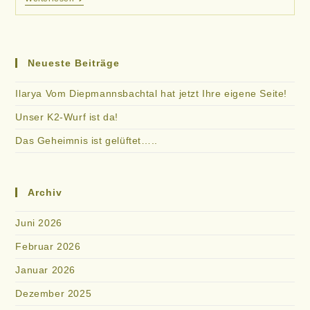
Heutige
Ultraschall-
Trächtigkeitsuntersuchung
Hat
Ergeben,
Neueste Beiträge
Dass
Unsere
Fehmke
Ilarya Vom Diepmannsbachtal hat jetzt Ihre eigene Seite!
Vom
Diepmannsbachtal
Unser K2-Wurf ist da!
Mit
Mindestens
Das Geheimnis ist gelüftet…..
8
Welpen
Tragend
Ist…..
Archiv
Juni 2026
Februar 2026
Januar 2026
Dezember 2025