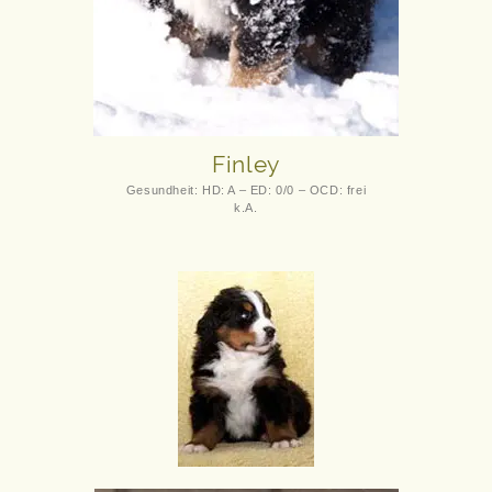
Finley
Gesundheit: HD: A – ED: 0/0 – OCD: frei
k.A.