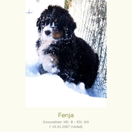
Fenja
Gesundheit: HD: B – ED: 0/0
† 15.01.2007 (Unfall)