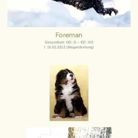
Foreman
Gesundheit: HD: D – ED: II/0
† 15.02.2012 (Magendrehung)