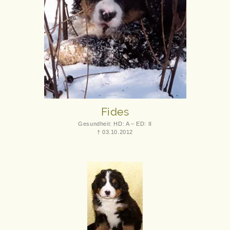
Fides
Gesundheit: HD: A – ED: II
† 03.10.2012