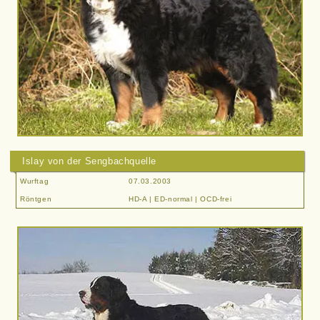
Islay von der Sengbachquelle
Wurftag
07.03.2003
Röntgen
HD-A | ED-normal | OCD-frei