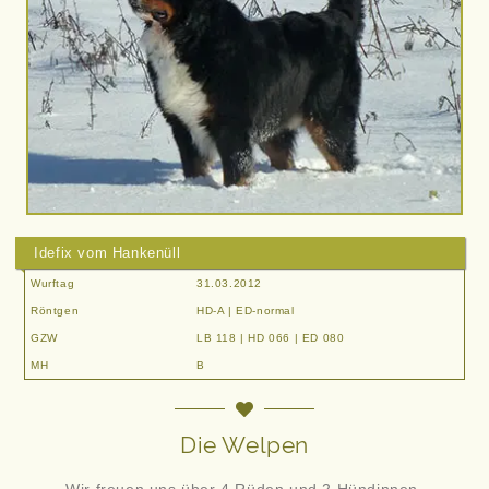
Idefix vom Hankenüll
Wurftag
31.03.2012
Röntgen
HD-A | ED-normal
GZW
LB 118 | HD 066 | ED 080
MH
B
Die Welpen
Wir freuen uns über 4 Rüden und 2 Hündinnen.