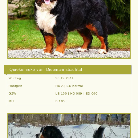
Quiekemieke vom Diepmannsbachtal
Wurftag
26.12.2011
Röntgen
HD-A | ED-normal
GZW
LB 100 | HD 089 | ED 090
MH
B 105