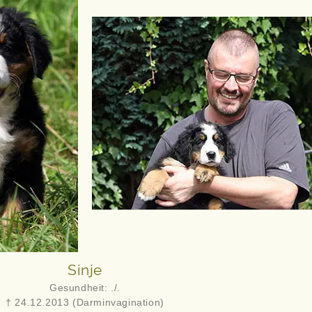
Sinje
Gesundheit: ./.
† 24.12.2013 (Darminvagination)