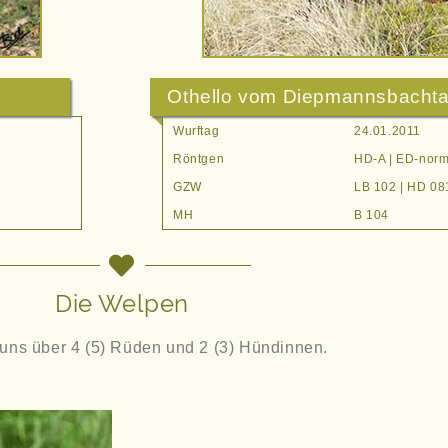
Othello vom Diepmannsbachta
Wurftag
24.01.2011
Röntgen
HD-A | ED-norm
GZW
LB 102 | HD 08
MH
B 104
Die Welpen
 uns über 4 (5) Rüden und 2 (3) Hündinnen.