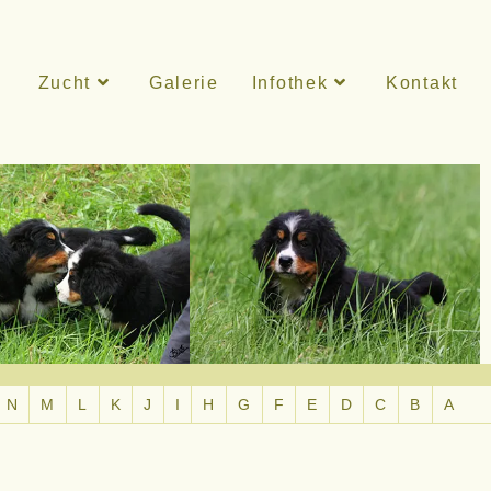
Zucht
Galerie
Infothek
Kontakt
N
M
L
K
J
I
H
G
F
E
D
C
B
A