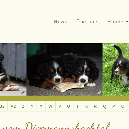
News
Über uns
Hunde
B2
A2
Z
Y
X
W
V
U
T
S
R
Q
P
O
vom Diepmannsbachtal