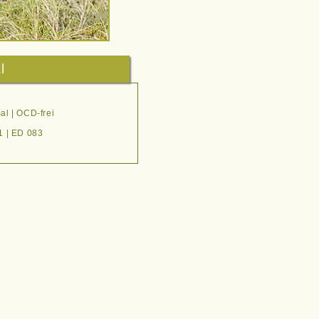
l
al | OCD-frei
1 | ED 083