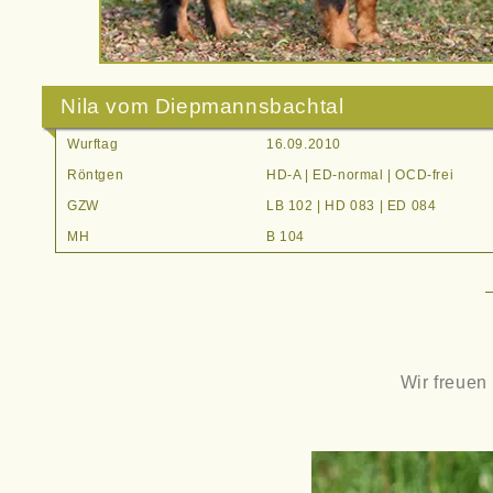
Nila vom Diepmannsbachtal
Wurftag
16.09.2010
Röntgen
HD-A | ED-normal | OCD-frei
GZW
LB 102 | HD 083 | ED 084
MH
B 104
Wir freuen