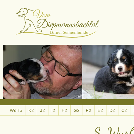
Würfe
K2
J2
I2
H2
G2
F2
E2
D2
C2
S-Wurf 