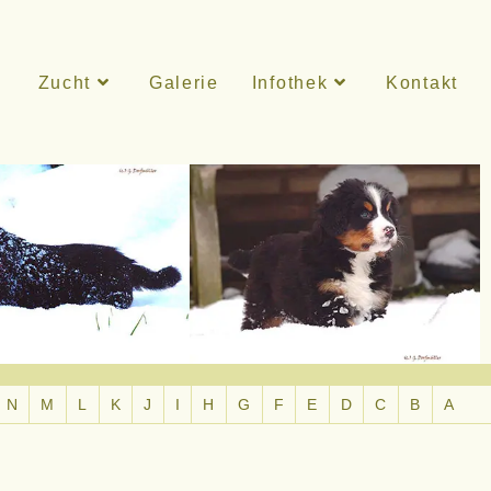
Zucht
Galerie
Infothek
Kontakt
N
M
L
K
J
I
H
G
F
E
D
C
B
A