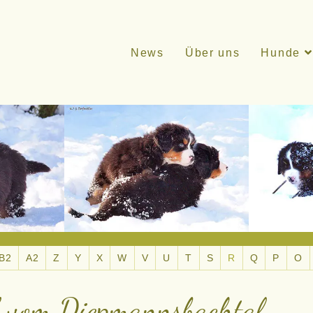
News
Über uns
Hunde
B2
A2
Z
Y
X
W
V
U
T
S
R
Q
P
O
vom Diepmannsbachtal