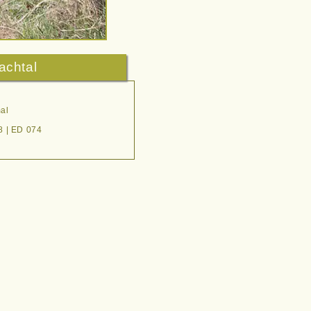
achtal
al
8 | ED 074