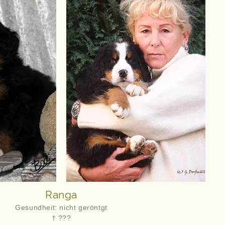
Ranga
Gesundheit: nicht geröntgt
† ???