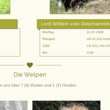
Lord William vom Diepmannsb
Wurftag
01.07.2009
Röntgen
HD-A | ED-norm
GZW
LB 105 | HD 07
MH
A 98
Die Welpen
en uns über 7 (9) Rüden und 1 (2) Hündin.