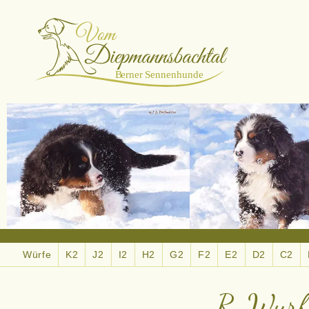
Würfe
K2
J2
I2
H2
G2
F2
E2
D2
C2
R-Wurf 