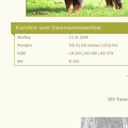
Karoline vom Diepmannsbachtal
Wurftag
21.01.2009
Röntgen
HD-A | ED-normal | OCD-frei
GZW
LB 100 | HD 095 | ED 079
MH
B 110
Wir freu